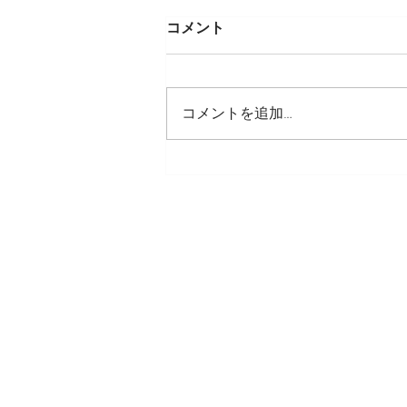
コメント
コメントを追加…
阪急うめだ本店北欧フェア出
店