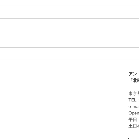
日本橋高島屋北欧展出店
年末
案内
アン
​「
東京都
TEL 
e-mai
Open
平日：
土日