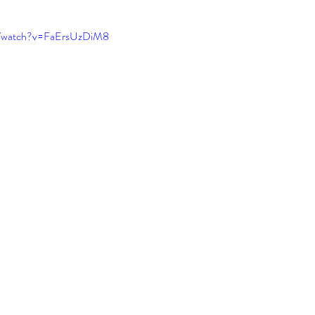
m/watch?v=FaErsUzDiM8