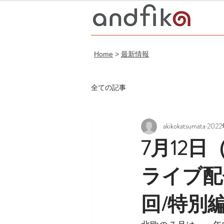
Home
>
最新情報
全ての記事
akikokatsumata
202
7月12
ライブ配信・
回/特別