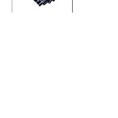
Finlayson Pot Holder CORONNA
Finlayson Apron CORO
価格
￥4,180
カートに追加する
アンドフィーカ
​「北欧と、日本と、デザイン。」