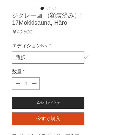
ジクレー画 （額装済み）:
17Mökkisauna, Härö
価
￥49,500
格
エディションNo.
*
数量
*
Add To Cart
今すぐ購入