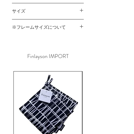
あります。
エディションNo.は在庫のあるものか
その場合はご連絡させていただきます
サイズ
らお選びいただけますが、番号を指定
ので、予めご了承くださいませ。
してのお取り寄せはできかねます。ま
450mm×450mm
た、店頭以外の場所で展示中の作品が
※フレームサイズについて
ある場合があります。
作家の意向によりフレームサイズが
変更になっているものがあります。
詳細はお問い合わせください。
Finlayson IMPORT