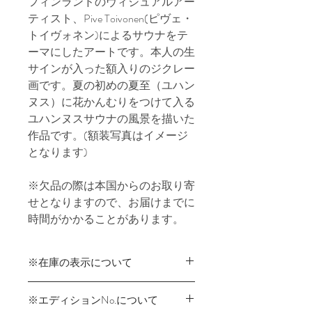
フィンランドのヴィジュアルアー
ティスト、Pive Toivonen(ピヴェ・
トイヴォネン)によるサウナをテ
ーマにしたアートです。本人の生
サインが入った額入りのジクレー
画です。夏の初めの夏至（ユハン
ヌス）に花かんむりをつけて入る
ユハンヌスサウナの風景を描いた
作品です。(額装写真はイメージ
となります)
※欠品の際は本国からのお取り寄
せとなりますので、お届けまでに
時間がかかることがあります。
※在庫の表示について
商品在庫は実店舗と共有のため、ご
※エディションNo.について
注文時に在庫切れが発生する可能性が