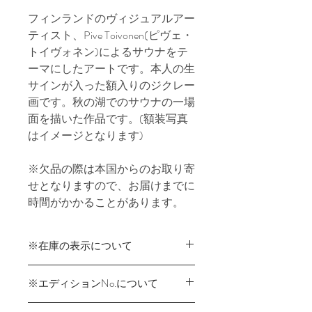
フィンランドのヴィジュアルアー
ティスト、Pive Toivonen(ピヴェ・
トイヴォネン)によるサウナをテ
ーマにしたアートです。本人の生
サインが入った額入りのジクレー
画です。秋の湖でのサウナの一場
面を描いた作品です。(額装写真
はイメージとなります)
※欠品の際は本国からのお取り寄
せとなりますので、お届けまでに
時間がかかることがあります。
※在庫の表示について
商品在庫は実店舗と共有のため、ご
※エディションNo.について
注文時に在庫切れが発生する可能性が
あります。
エディションNo.は在庫のあるものか