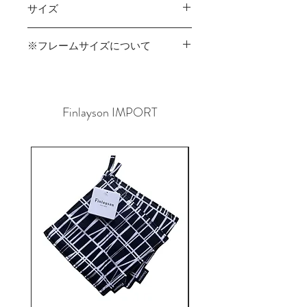
その場合はご連絡させていただきます
サイズ
らお選びいただけますが、番号を指定
ので、予めご了承くださいませ。
してのお取り寄せはできかねます。ま
450mm×450mm
た、店頭以外の場所で展示中の作品が
※フレームサイズについて
ある場合があります。
作家の意向によりフレームサイズが
変更になっているものがあります。
詳細はお問い合わせください。
Finlayson IMPORT