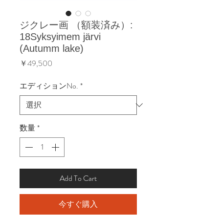
ジクレー画 （額装済み）:
18Syksyimem järvi
(Autumm lake)
価
￥49,500
格
エディションNo.
*
数量
*
Add To Cart
今すぐ購入