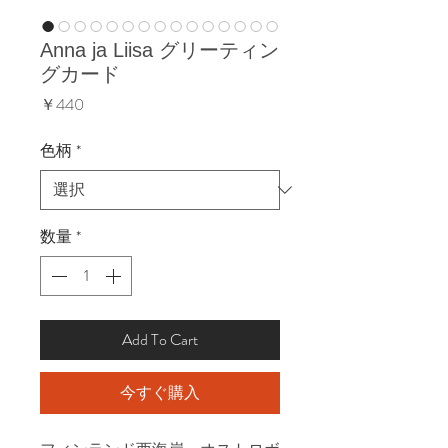
Anna ja Liisa グリーティン
グカード
価
￥440
格
色柄
*
数量
*
Add To Cart
今すぐ購入