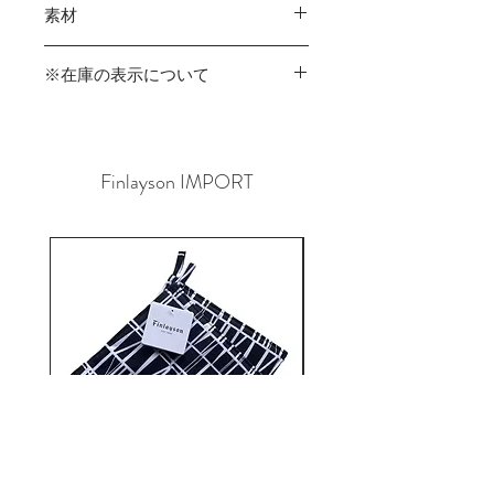
素材
（148x105）
紙、プリント
※在庫の表示について
商品在庫は実店舗と共有のため、ご
注文時に在庫切れが発生する可能性が
あります。
Finlayson IMPORT
その場合はご連絡させていただきます
ので、予めご了承くださいませ。