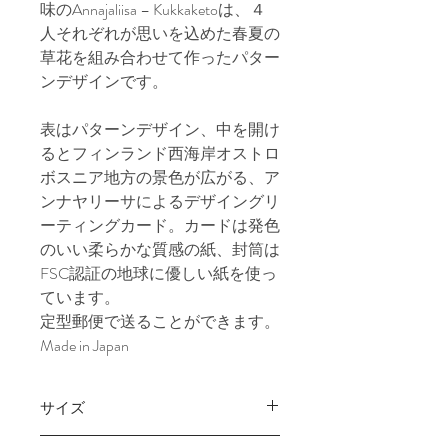
味のAnnajaliisa – Kukkaketoは、４
人それぞれが思いを込めた春夏の
草花を組み合わせて作ったパター
ンデザインです。
表はパターンデザイン、中を開け
るとフィンランド西海岸オストロ
ボスニア地方の景色が広がる、ア
ンナヤリーサによるデザイングリ
ーティングカード。カードは発色
のいい柔らかな質感の紙、封筒は
FSC認証の地球に優しい紙を使っ
ています。
定型郵便で送ることができます。
Made in Japan
サイズ
封筒 162×114mm、カードA5二つ折り