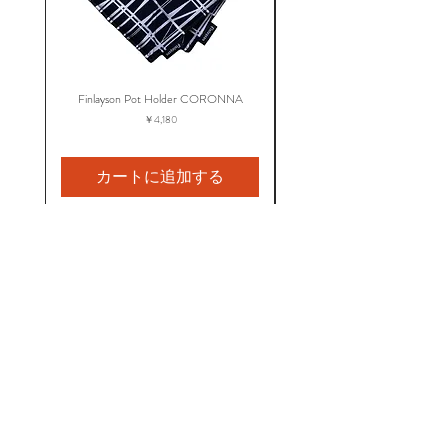
Finlayson Pot Holder CORONNA
Finlayson Apron CORO
価格
￥4,180
カートに追加する