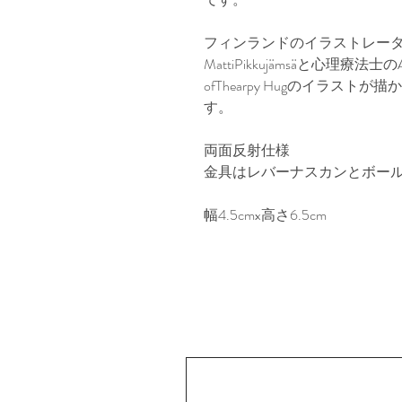
フィンランドのイラストレータ
MattiPikkujämsäと心理療法士のAn
ofThearpy Hugのイラス
す。
両面反射仕様
金具はレバーナスカンとボー
幅4.5cmx高さ6.5cm