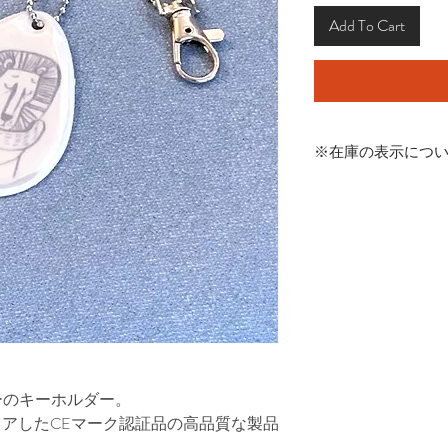
Add To Cart
※在庫の表示につ
商品在庫は実店舗と
発生する可能性があ
その場合はご連絡さ
くださいませ。
ーのキーホルダー。
クリアしたCEマーク認証品の高品質な製品