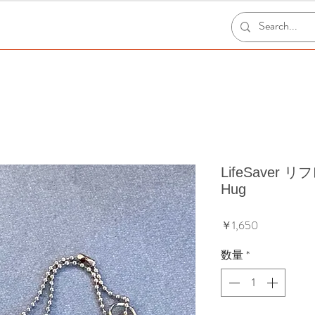
LifeSaver リ
Hug
価
￥1,650
格
数量
*