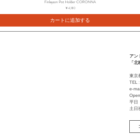
Finlayson Pot Holder CORONNA
価格
￥4,180
カートに追加する
アン
​「
東京都
TEL 
e-mai
Open
平日：
土日