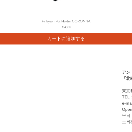
Finlayson Pot Holder CORONNA
価格
￥4,180
カートに追加する
アン
​「
東京都
TEL 
e-mai
Open
平日：
土日