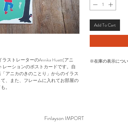
Add To Cart
トレーターのAnnika Huett(アニ
※在庫の表示につ
トレーションのポストカードです。自
商品在庫は実店舗と
籍「アニカのきのことり」からのイラス
発生する可能性があ
して、また、フレームに入れてお部屋の
その場合はご連絡さ
ても。
くださいませ。
Finlayson IMPORT