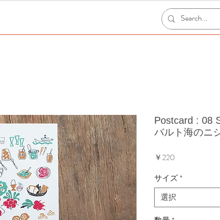
Postcard :
バルト海のニ
価
￥220
格
サイズ
*
選択