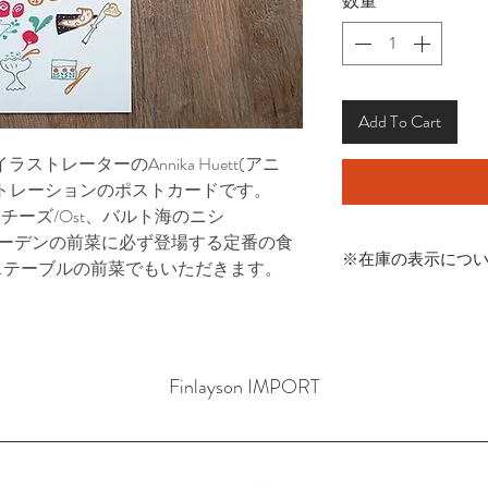
数量
*
Add To Cart
トレーターのAnnika Huett(アニ
トレーションのポストカードです。
r、チーズ/Ost、バルト海のニシ
スウェーデンの前菜に必ず登場する定番の食
※在庫の表示につ
ステーブルの前菜でもいただきます。
商品在庫は実店舗と
発生する可能性があ
その場合はご連絡さ
くださいませ。
Finlayson IMPORT