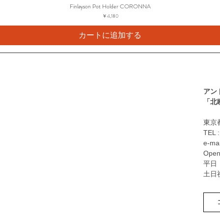
Finlayson Pot Holder CORONNA
価格
￥4,180
カートに追加する
アン
​「
東京都
TEL 
e-mai
Open
平日：
土日