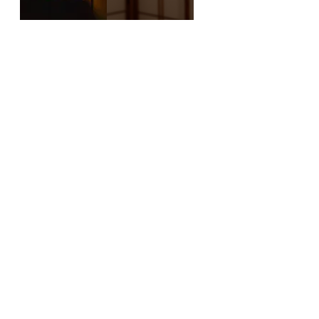
Finlaysonデスクライト
Finlaysonペンダントラ
(ゴールド/グレー)
イト (グレー)
価格
価格
￥50,600
￥39,600
Finlaysonペンダントラ
イト (ゴールド)
価格
￥39,600