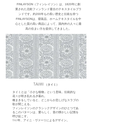
FINLAYSON（フィンレイソン）は、1820年に創
業された北欧フィンランド最古のテキスタイルブラ
ンドです。約200年もの長い歴史と伝統を持つ
FINLAYSONは、寝装品、ホームテキスタイルを中
心とした質の高い商品によって、国内外の人々に最
高の住まい方を提供してきました。
TAIMI
（タイミ）
タイミとは「小さな植物」という意味。伝統的な
花々が咲き乱れる夕暮れ。
種まきをしていると、どこからか悲しげなスラブの
歌が聞こえる。
フィンレイソンのクラシックデザインのひとつであ
るこのパターンは、愛らしく、昔の懐かしい記憶を
呼び起こす。
1961年、アイニ・ヴァーリによるデザイン。