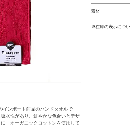
50×70cm
素材
綿100%（オーガニ
※在庫の表示につ
商品在庫は実店舗と
発生する可能性があ
その場合はご連絡さ
くださいませ。
ン)本国のインポート商品のハンドタオルで
た吸水性があり、鮮やかな色合いとデザ
トに。オーガニックコットンを使用して