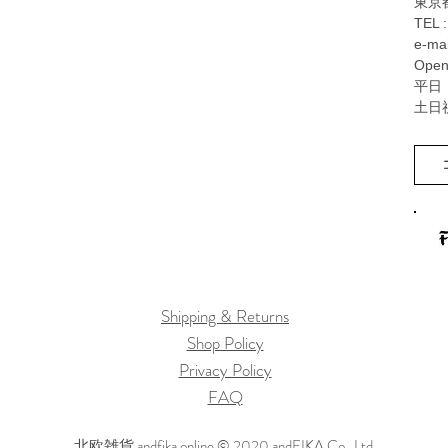
東京都
TEL 
e-mai
Open
平日：
土日
Shipping & Returns
Shop Policy
Privacy Policy
FAQ
北欧雑貨 andfika online © 2020 andFIKA Co., Ltd.