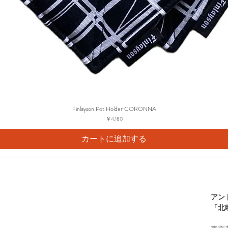
Finlayson Pot Holder CORONNA
価格
￥4,180
カートに追加する
アン
​「