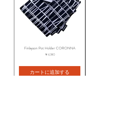
Finlayson Pot Holder CORONNA
Finlayson Apron CORO
価格
￥4,180
カートに追加する