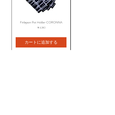
Finlayson Pot Holder CORONNA
Finlayson Apron CORO
価格
￥4,180
カートに追加する