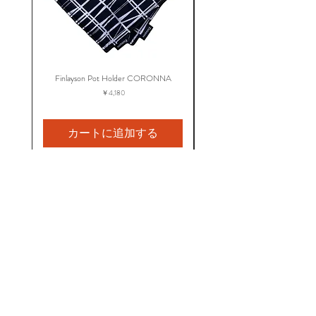
Finlayson Pot Holder CORONNA
Finlayson Apron CORO
価格
￥4,180
カートに追加する