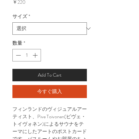
価
￥220
格
サイズ
*
数量
*
Add To Cart
今すぐ購入
フィンランドのヴィジュアルアー
ティスト、Pive Toivonen(ピヴェ・
トイヴォネン)によるサウナをテ
ーマにしたアートのポストカード
です。バスルームやお部屋のちょ