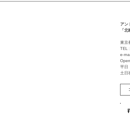
アン
​「
東京都
TEL 
e-mai
Open
平日：
土日