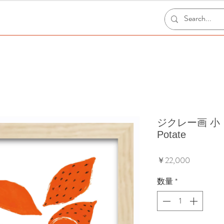
ジクレー画 小（額
Potate
価
￥22,000
格
数量
*