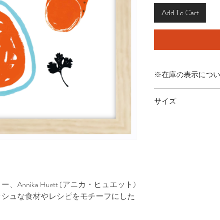
Add To Cart
※在庫の表示につ
商品在庫は実店舗と
サイズ
発生する可能性があ
その場合はご連絡さ
200mm×200mm
くださいませ。
nnika Huett (アニカ・ヒュエット)
ッシュな食材やレシピをモチーフにした