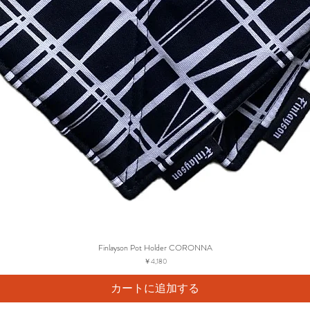
Finlayson Pot Holder CORONNA
価格
￥4,180
カートに追加する