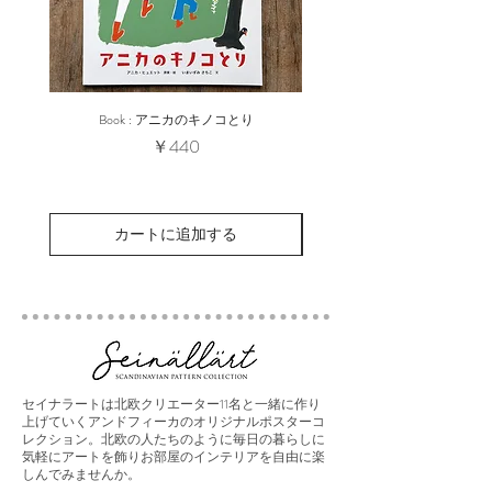
Book : アニカのキノコとり
モザイクタイル : 10 Rose 
価格
￥440
カートに追加する
セイナラートは北欧クリエーター11名と一緒に作り
上げていくアンドフィーカのオリジナルポスターコ
レクション。北欧の人たちのように毎日の暮らしに
気軽にアートを飾りお部屋のインテリアを自由に楽
しんでみませんか。