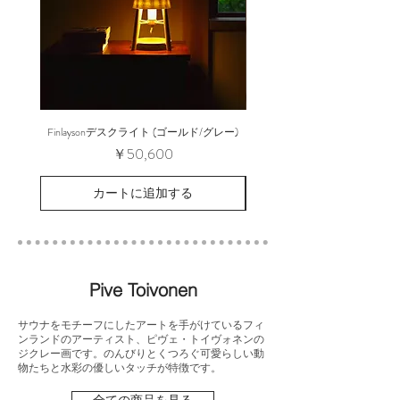
Finlaysonデスクライト (ゴールド/グレー)
Finlaysonペンダントライト 
価格
￥50,600
カートに追加する
Pive Toivonen
サウナをモチーフにしたアートを手がけているフィ
ンランドのアーティスト、ピヴェ・トイヴォネンの
ジクレー画です。のんびりとくつろぐ可愛らしい動
物たちと水彩の優しいタッチが特徴です。
全ての商品を見る