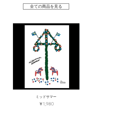
全ての商品を見る
ミッドサマー
Annika Huett "SOS(Smör, Ost, S
価格
￥1,980
カートに追加する