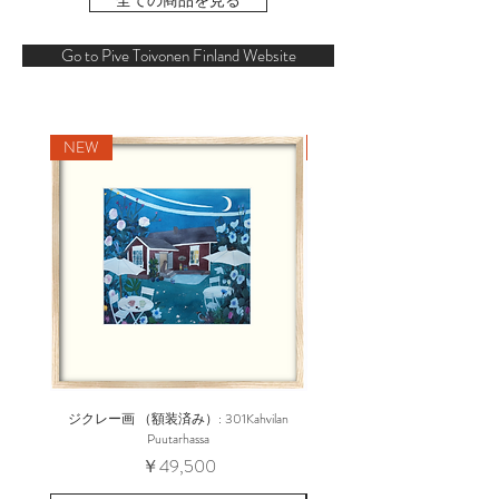
Go to Pive Toivonen Finland Website
NEW
NEW
ジクレー画 （額装済み）: 301Kahvilan
ジクレー画 （額装済み）: 20 Rant
Puutarhassa
価格
￥49,500